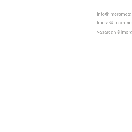
info@imerameta
imera@imeramet
yasarcan@imera