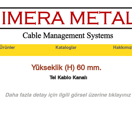
Ürünler
Kataloglar
Hakkımı
Y
ükseklik
(H) 60 mm.
Tel
Kablo Kanal
ı
Daha fazla detay i
çin ilgili g
örsel
üzerine t
ıklay
ın
ız