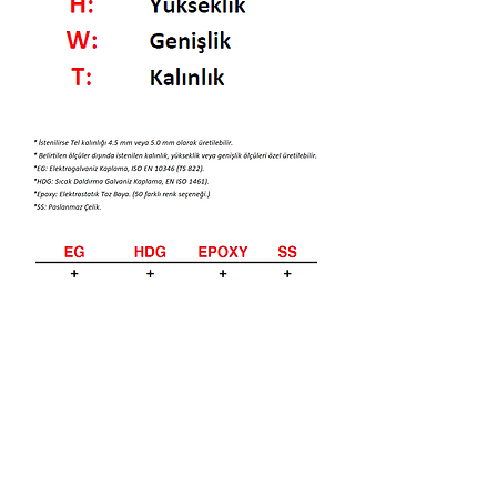
Bizi Ziyaret Edin!
info@imerametal.com
imera@imerametal.com
yasarcan@imerametal.com