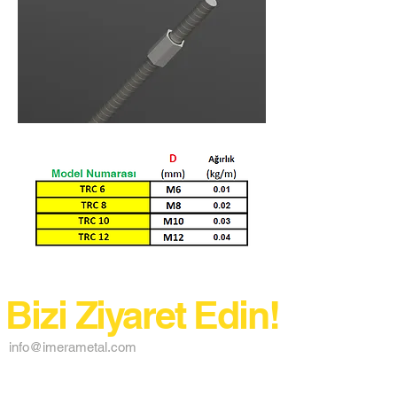
Bizi Ziyaret Edin!
info@imerametal.com
imera@imerametal.com
yasarcan@imerametal.com