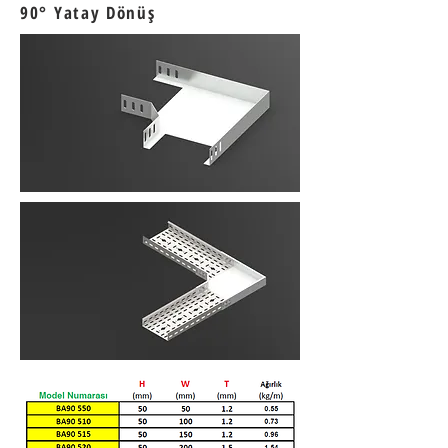
90
° Yatay Dönüş